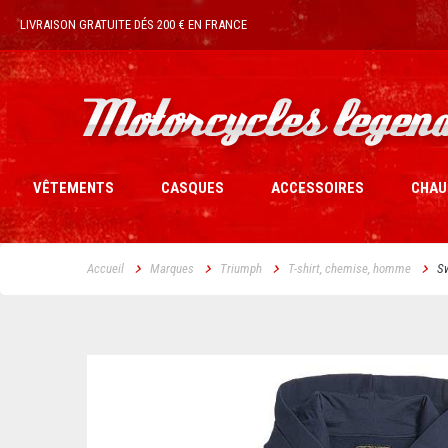
LIVRAISON GRATUITE DÉS 200 € EN FRANCE
VÊTEMENTS
CASQUES
ACCESSOIRES
CHAU
Accueil
Marques
Triumph
T-shirt, chemise, homme
S