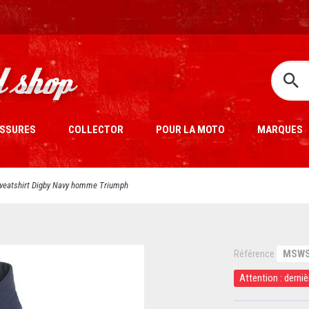
SSURES
COLLECTOR
POUR LA MOTO
MARQUES
weatshirt Digby Navy homme Triumph
Référence
MSWS
Attention : derniè