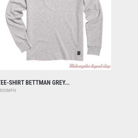
TEE-SHIRT BETTMAN GREY...
TEE-SH
RIUMPH
TRIUMP
AJO