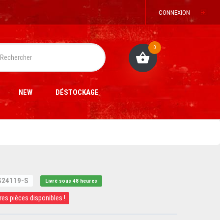
CONNEXION
0
NEW
DÉSTOCKAGE
24119-S
Livré sous 48 heures
res pièces disponibles !