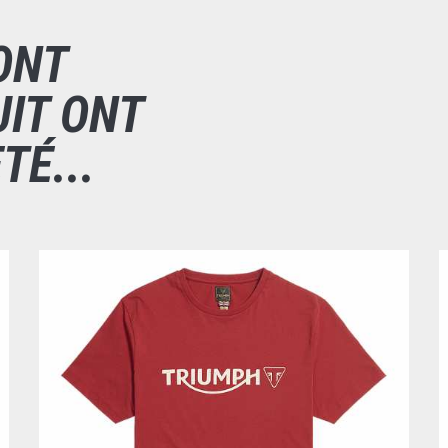
ONT
IT ONT
É...