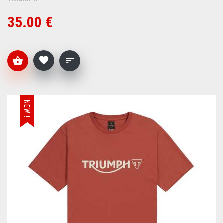
35.00 €
NEW !