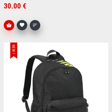
30.00 €
NEW !