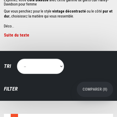
Exprimez votre
côté bikeuse
avec cette gamme de gilets cuir Harley-
Davidson pour femme
Que vous penchiez pour le style
vintage décontracté
ou le côté
pur et
dur
, choisissez la matière qui vous ressemble.
Déco...
Suite du texte
TRI
FILTER
COMPARER (
0
)