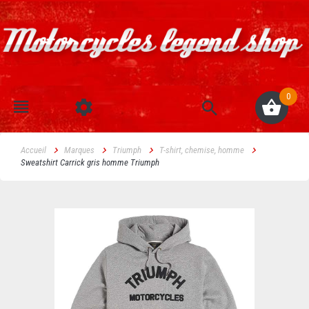
0
Accueil
Marques
Triumph
T-shirt, chemise, homme
Sweatshirt Carrick gris homme Triumph