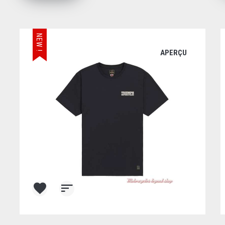
NEW !
APERÇU