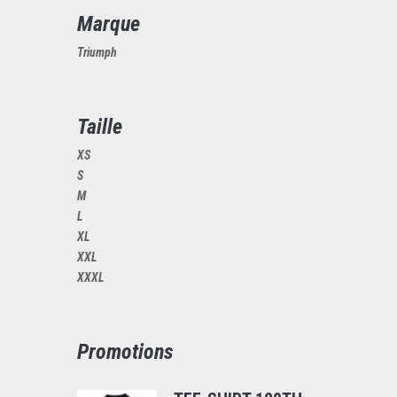
Marque
Triumph
Taille
XS
S
M
L
XL
XXL
XXXL
Promotions