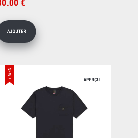
30.00 €
AJOUTER
NEW !
APERÇU