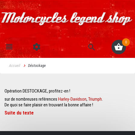
0
Accueil
Déstockage
Opération DESTOCKAGE, profitez-en !
sur de nombreuses reférences
Harley-Davidson
,
Triumph
.
De quoi se faire plaisir en trouvant la bonne affaire !
Suite du texte