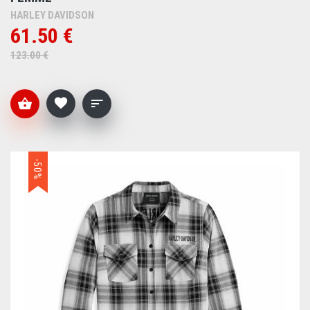
HARLEY DAVIDSON
61.50 €
123.00 €
-50%