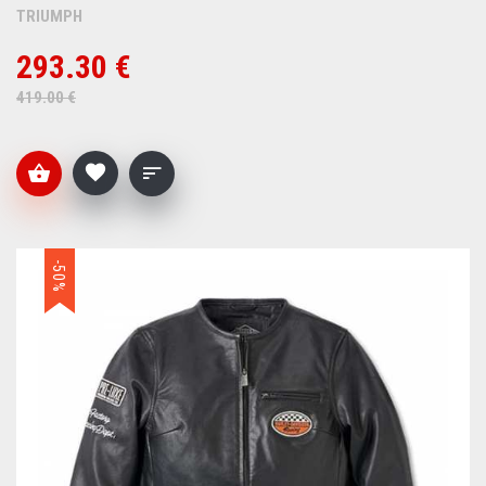
TRIUMPH
293.30 €
419.00 €
-50%