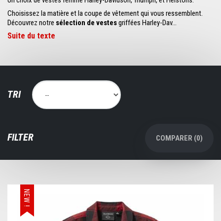
Un choix de vestes femme Harley-Davidson, Triumph, et Helstons.
Choisissez la matière et la coupe de vêtement qui vous ressemblent.
Découvrez notre
sélection de vestes
griffées Harley-Dav...
Suite du texte
TRI
FILTER
COMPARER (
0
)
NEW !