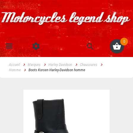
0
Accueil
Marques
Harley Davidson
Chaussures
Homme
Boots Korsen Harley-Davidson homme