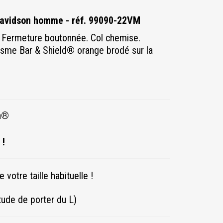
Davidson
homme - réf. 99090-22VM
Fermeture boutonnée. Col chemise.
isme Bar & Shield
® orange
brodé sur la
on®
 !
 votre taille habituelle !
tude de porter du L)