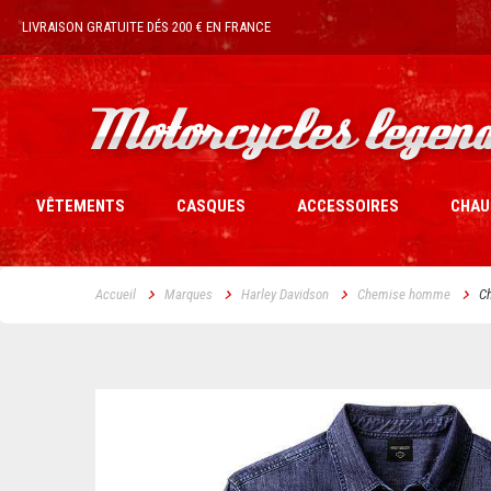
LIVRAISON GRATUITE DÉS 200 € EN FRANCE
VÊTEMENTS
CASQUES
ACCESSOIRES
CHAU
Accueil
Marques
Harley Davidson
Chemise homme
C