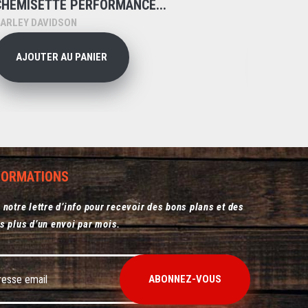
CHEMISETTE PERFORMANCE...
CHEMIS
ARLEY DAVIDSON
HARLEY 
AJOUTER AU PANIER
AJO
NFORMATIONS
 notre lettre d’info pour recevoir des bons plans et des
s plus d’un envoi par mois.
ABONNEZ-VOUS