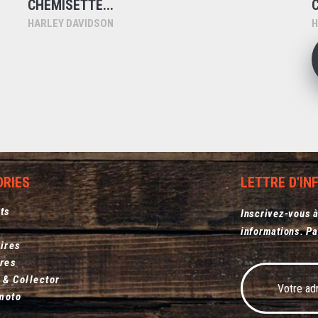
CHEMISETTE...
HARLEY DAVIDSON
H
ORIES
LETTRE D'I
ts
Inscrivez-vous à
informations. Pa
ires
res
 & Collector
moto
s