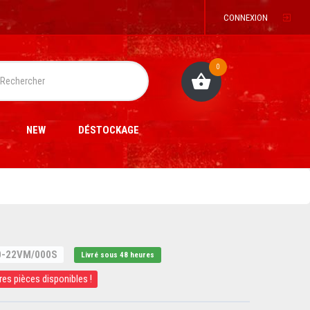
CONNEXION
0
NEW
DÉSTOCKAGE
0-22VM/000S
Livré sous 48 heures
res pièces disponibles !