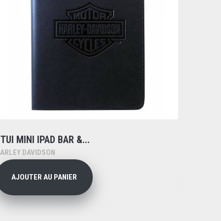
TUI MINI IPAD BAR &...
CARTE
ARLEY DAVIDSON
HARLEY 
AJOUTER AU PANIER
AJO