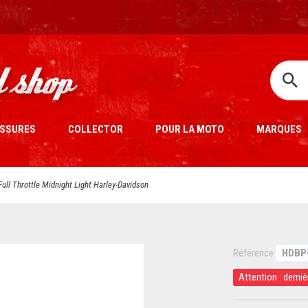
SSURES
COLLECTOR
POUR LA MOTO
MARQUES
Full Throttle Midnight Light Harley-Davidson
Référence
HDBP
Attention : derniè