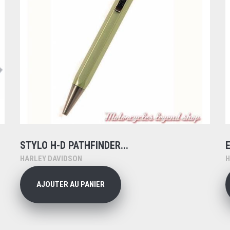
STYLO H-D PATHFINDER...
E
HARLEY DAVIDSON
H
AJOUTER AU PANIER