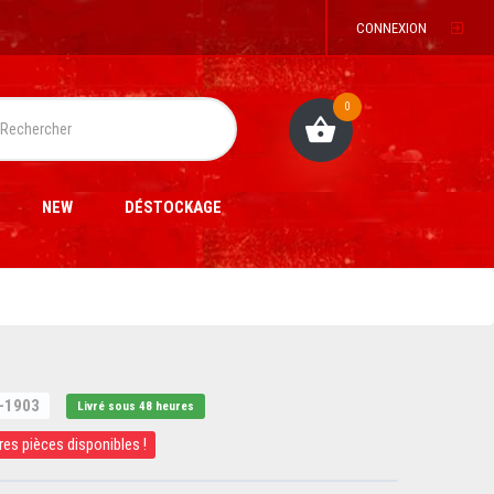
CONNEXION
0
NEW
DÉSTOCKAGE
-1903
Livré sous 48 heures
res pièces disponibles !