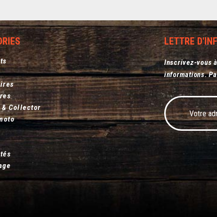
ORIES
LETTRE D'I
ts
Inscrivez-vous à
informations. Pa
ires
res
 & Collector
moto
s
tés
age