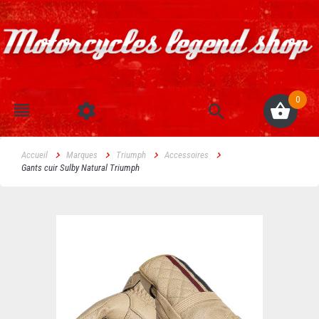
0
Accueil
Marques
Triumph
Accessoires
Gants cuir Sulby Natural Triumph