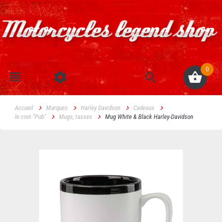
0
Accueil
Marques
Harley Davidson
Cadeaux
le coin "Pub"
Mugs, tasses
Mug White & Black Harley-Davidson