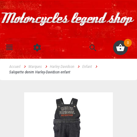
0
Accueil
Marques
Harley Davidson
Enfant
Salopette denim Harley-Davidson enfant