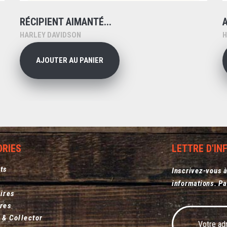
RÉCIPIENT AIMANTÉ...
HARLEY DAVIDSON
H
AJOUTER AU PANIER
ORIES
LETTRE D'I
ts
Inscrivez-vous à
informations. Pa
ires
res
 & Collector