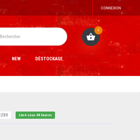
CONNEXION
0
NEW
DÉSTOCKAGE
0280
Livré sous 48 heures