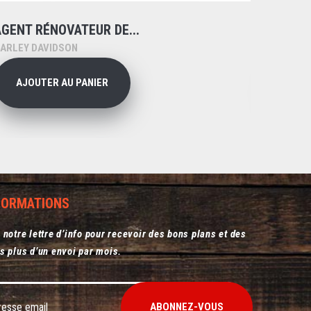
AGENT RÉNOVATEUR DE...
PRODUI
ARLEY DAVIDSON
HARLEY 
AJOUTER AU PANIER
AJO
NFORMATIONS
 notre lettre d’info pour recevoir des bons plans et des
s plus d’un envoi par mois.
ABONNEZ-VOUS